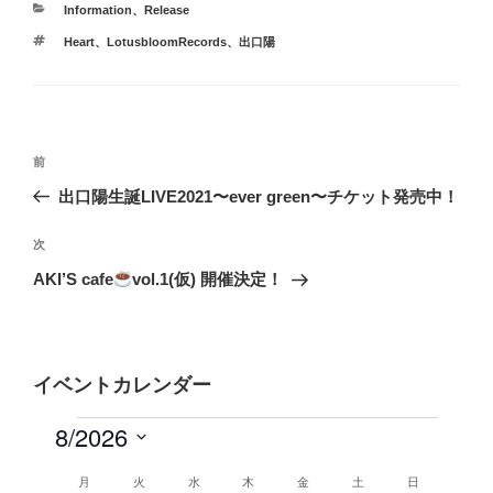
カ
Information
、
Release
テ
タ
Heart
、
LotusbloomRecords
、
出口陽
ゴ
グ
リ
ー
投
前
前
稿
の
出口陽生誕LIVE2021〜ever green〜チケット発売中！
ナ
投
ビ
稿
次
次
ゲ
の
AKI’S cafe
vol.1(仮) 開催決定！
投
ー
稿
シ
ョ
イベントカレンダー
ン