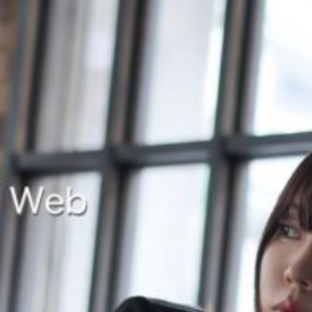
コ
ン
テ
ン
DeguchiAki Official Web
出 口 陽 オ フ ィ シ ャ ル ウ ェ ブ
ツ
へ
ス
キ
ッ
プ