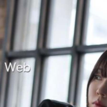
コ
ン
テ
ン
DeguchiAki Official Web
出 口 陽 オ フ ィ シ ャ ル ウ ェ ブ
ツ
へ
ス
キ
ッ
プ