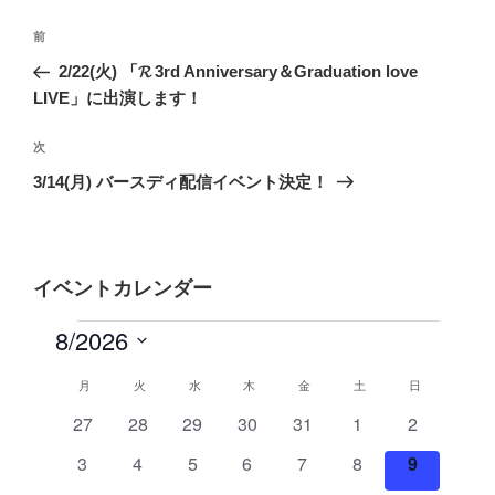
投
前
前
稿
の
2/22(火) 「𝓡 3rd Anniversary＆Graduation love
ナ
投
LIVE」に出演します！
ビ
稿
ゲ
次
次
の
ー
3/14(月) バースディ配信イベント決定！
投
シ
稿
ョ
ン
イベントカレンダー