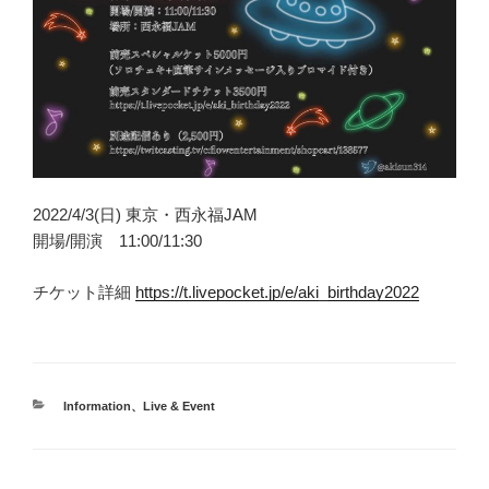
2022/4/3(日) 東京・西永福JAM
開場/開演 11:00/11:30
チケット詳細
https://t.livepocket.jp/e/aki_birthday2022
カ
Information
、
Live & Event
テ
ゴ
リ
ー