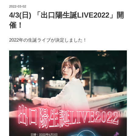
投
2022-03-02
稿
4/3(日) 「出口陽生誕LIVE2022」開
日:
催！
2022年の生誕ライブが決定しました！