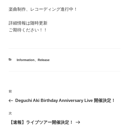
楽曲制作、レコーディング進行中！
詳細情報は随時更新
ご期待ください！！
カ
Information
、
Release
テ
ゴ
リ
ー
投
前
前
稿
の
Deguchi Aki Birthday Anniversary Live 開催決定！
ナ
投
ビ
稿
次
次
ゲ
の
【速報】ライブツアー開催決定！
投
ー