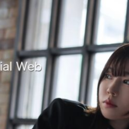
コ
ン
テ
ン
DeguchiAki Official Web
出 口 陽 オ フ ィ シ ャ ル ウ ェ ブ
ツ
へ
ス
キ
ッ
プ