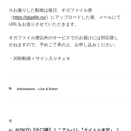
※お撮りした動画は後日、ギガファイル便
（
https://gigafile.nu/
）にアップロードした後、メールにて
URLをお送りさせていただきます。
ギガファイル便以外のサービスでのお届けには対応致し
かねますので、予めご了承の上、お申し込みください。
・20秒動画＋サイン入りチェキ
カ
Information
、
Live & Event
テ
ゴ
リ
ー
投
前
前
稿
の
6/29(日)【出口陽】ミニアルバム『タイトル未定』 ミ