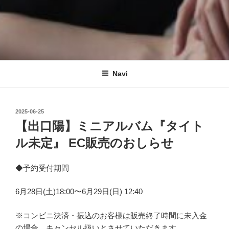
Navi
投
2025-06-25
稿
【出口陽】ミニアルバム『タイト
日:
ル未定』 EC販売のおしらせ
◆予約受付期間
6月28日(土)18:00〜6月29日(日) 12:40
※コンビニ決済・振込のお客様は販売終了時間に未入金
の場合、キャンセル扱いとさせていただきます。