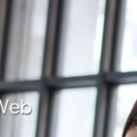
コ
ン
テ
ン
DeguchiAki Official Web
出 口 陽 オ フ ィ シ ャ ル ウ ェ ブ
ツ
へ
ス
キ
ッ
プ