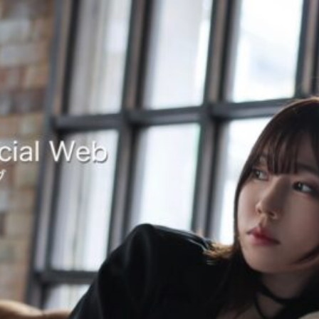
コ
ン
テ
ン
DeguchiAki Official Web
出 口 陽 オ フ ィ シ ャ ル ウ ェ ブ
ツ
へ
ス
キ
ッ
プ