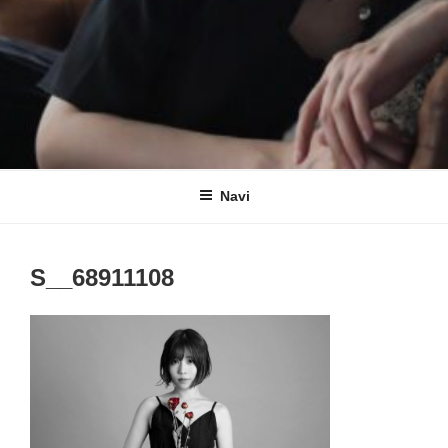
Navi
S__68911108