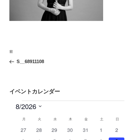
投
前
前
稿
の
S__68911108
ナ
投
ビ
稿
ゲ
ー
イベントカレンダー
シ
ョ
ン